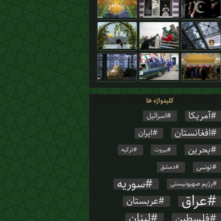
کلیدواژه ها
آمریکا
اسرائیل
افغانستان
ایران
بحرین
ترکیه
بیروت
تونس
دمشق
سوریه
رژیم صهیونیستی
عراق
عربستان
لبنان
فلسطین