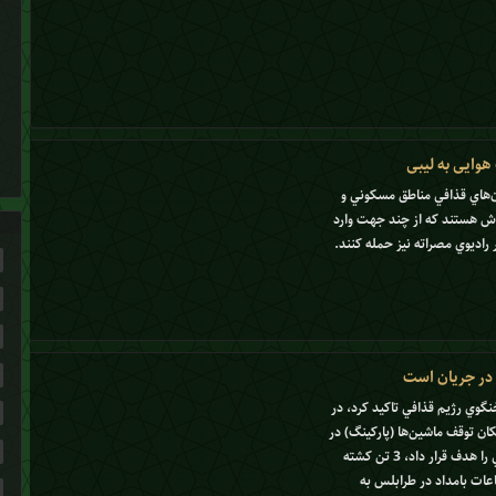
هوایی به لیبی
ن‌هاي قذافي مناطق مسكوني و
تلاش هستند كه از چند جهت وارد
اديوي مصراته نيز حمله كنند.
ن در جریان است
نگوي رژيم قذافي تاكيد كرد، در
ن توقف ماشين‌ها (پاركينگ) در
نزديكي منطقه باب العزيزيه محل اقامت قذافي را هدف قرار داد، 3 تن كشته
عات بامداد در طرابلس به