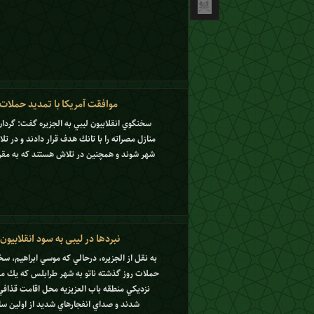
موافقت آمریکا با تمدید حملات 
سخنگوي انقلابيون ليبي به الجزيره گفت: گردا
منازل مصراته را با تانك هدف قرار دادند و در 
شهر شوند و همچنين در تلاش هستند كه به مقر ر
نبردها در لیبی به سود انقلابیو
به نقل از الجزيره،‌ درحالي كه موسي ابراهيم، سخ
حملات روز گذشته ناتو به شهر طرابلس كه يك مكا
شدند و صداي انفجارهاي شديد از اولين سا