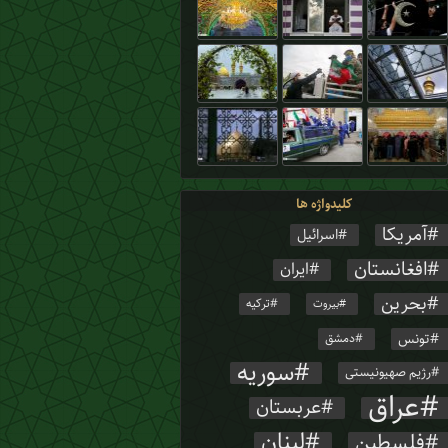
کلیدواژه ها
آمریکا
اسرائیل
افغانستان
ایران
بحرین
ترکیه
بیروت
تونس
دمشق
سوریه
رژیم صهیونیستی
عراق
عربستان
لبنان
فلسطین