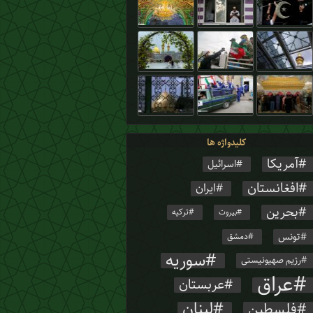
کلیدواژه ها
آمریکا
اسرائیل
افغانستان
ایران
بحرین
ترکیه
بیروت
تونس
دمشق
سوریه
رژیم صهیونیستی
عراق
عربستان
لبنان
فلسطین