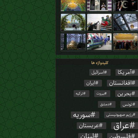
کلیدواژه ها
آمریکا
اسرائیل
افغانستان
ایران
بحرین
ترکیه
بیروت
تونس
دمشق
سوریه
رژیم صهیونیستی
عراق
عربستان
لبنان
فلسطین