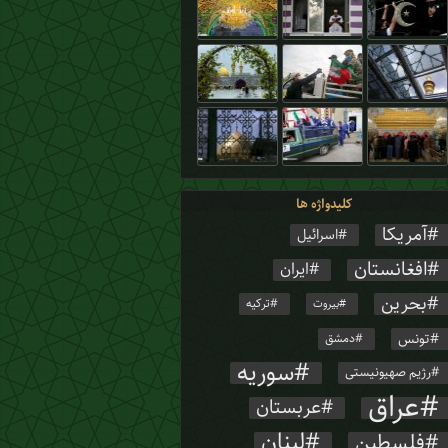
کلیدواژه ها
آمریکا
اسرائیل
افغانستان
ایران
بحرین
ترکیه
بیروت
تونس
دمشق
سوریه
رژیم صهیونیستی
عراق
عربستان
لبنان
فلسطین