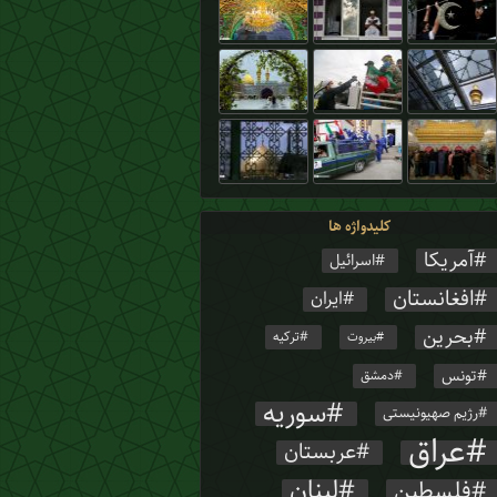
کلیدواژه ها
آمریکا
اسرائیل
افغانستان
ایران
بحرین
ترکیه
بیروت
تونس
دمشق
سوریه
رژیم صهیونیستی
عراق
عربستان
لبنان
فلسطین