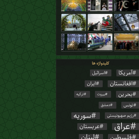
اولین حضور بین‌المللی «طولانی‌تر از همیشه» در ا
کلیدواژه ها
آمریکا
اسرائیل
افغانستان
ایران
بحرین
ترکیه
بیروت
تونس
دمشق
سوریه
رژیم صهیونیستی
عراق
عربستان
لبنان
فلسطین