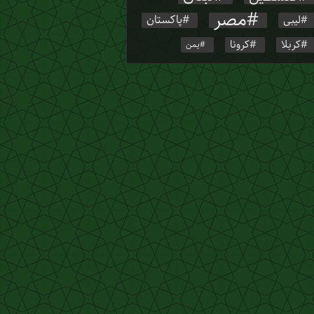
مصر
پاکستان
لیبی
کربلا
کرونا
یمن