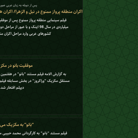
پس از دوبله به زبان عربی صو
اکران منطقه پرواز ممنوع در نبل و الزهرا/ اکران ه
میلیاردی در سال 98 اینک و با عبور 
کشورهای عربی وارد مراحل اکران م
موفقیت بانو در مک
به گزارش الامه فیلم مستند "بانو" در هفتمین 
مستقل مکزیک "وراکروز" در بخش مسابقه فیلم 
دیپلم افتخار شد.
“بانو” به مکزیک می 
فیلم مستند "بانو" به کارگردانی محمد حبیبی 