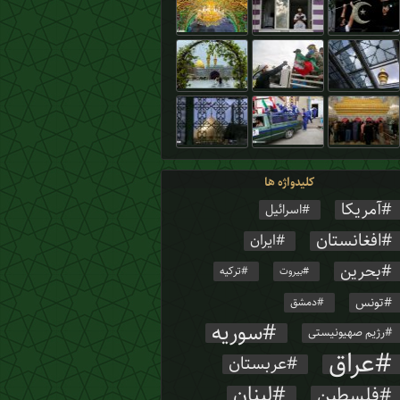
کلیدواژه ها
آمریکا
اسرائیل
افغانستان
ایران
بحرین
ترکیه
بیروت
تونس
دمشق
سوریه
رژیم صهیونیستی
عراق
عربستان
لبنان
فلسطین