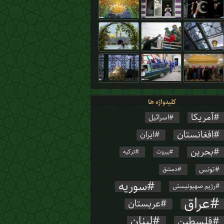
کلیدواژه ها
آمریکا
اسرائیل
افغانستان
ایران
بحرین
ترکیه
بیروت
تونس
دمشق
سوریه
رژیم صهیونیستی
عراق
عربستان
لبنان
فلسطین