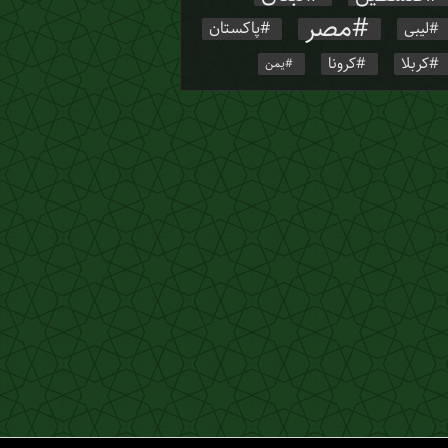
مصر
پاکستان
لیبی
کربلا
کرونا
یمن