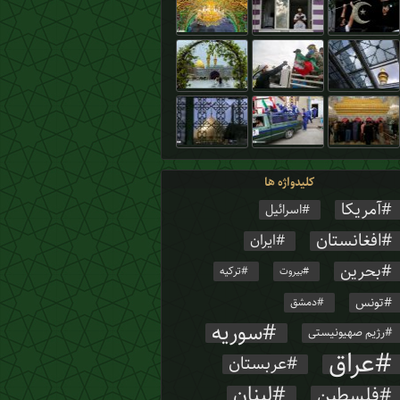
کلیدواژه ها
آمریکا
اسرائیل
افغانستان
ایران
بحرین
ترکیه
بیروت
تونس
دمشق
سوریه
رژیم صهیونیستی
عراق
عربستان
لبنان
فلسطین