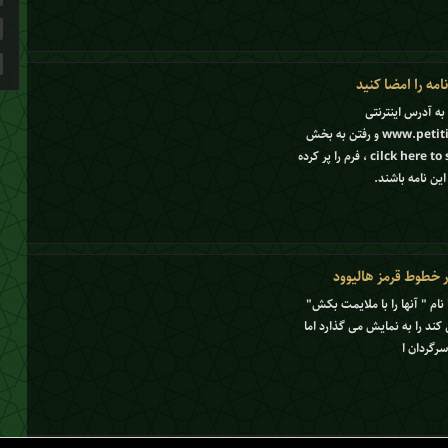
مه را امضا کنید
 به آدرس اینترنتی
www.petitiononline.com/ssi2011/petition.html و رفتن به بخش
پایینی صفحه و کلیک کردن کلید cilck here to sing petition ، فرم را پر کرده
این نامه باشند.
ر خطوط قرمز هالیوود
نام " آنها را با ملایمت بکش"
کند را به نمایش می گذارد اما
رگردان ا