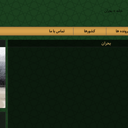
خانه
»
بحران
رونده ها
کشورها
تماس با ما
بحران