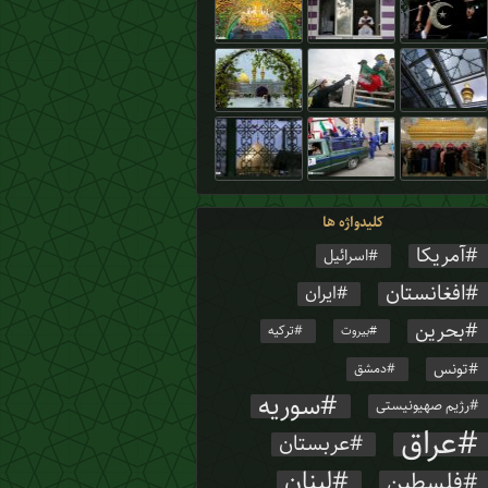
کلیدواژه ها
آمریکا
اسرائیل
افغانستان
ایران
بحرین
ترکیه
بیروت
تونس
دمشق
سوریه
رژیم صهیونیستی
عراق
عربستان
لبنان
فلسطین