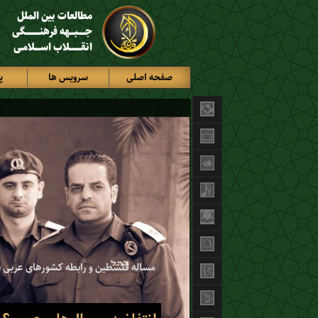
مطالعات بین الملل
جـــــبـــهه فرهنــــــــــگی
انقــــــــلاب اســــلامـی
صفحه اصلی
سرویس ها
پ