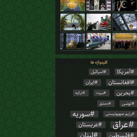
انتفاضه سریال‌های عربی؟
کلیدواژه ها
آمریکا
اسرائیل
افغانستان
ایران
بحرین
ترکیه
بیروت
تونس
دمشق
سوریه
رژیم صهیونیستی
عراق
عربستان
لبنان
فلسطین