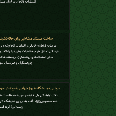
انتشارات فاتحان در لبنان من
ساخت مستند مشاهیر برای خانه‌نشینان
در سایه قرنطینه خانگی و اقدامات انجام‌شده برای
فرهنگی دمشق طرح «خاطرات وطن» را راه‌اندازی
دادن استعدادهای روشنفکران برجسته، شاعران
پژوهشگران و هنرمندان سو
برپایی نمایشگاه «روز جهانی بقیع» در ح
دفتر نمایندگی ولی فقیه در سوریه به مناسبت 
ائمه معصومین(ع)، اقدام به برپایی نمایشگاه «
زینب(س) کرده اس