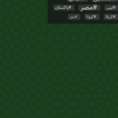
مصر
پاکستان
لیبی
کربلا
کرونا
یمن