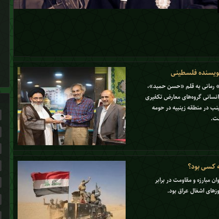
«کرونا» شد/ از «فاطمیون» تا «گلشهر»
 نویسنده فلسطینی
م» رمانی به قلم «حسن حمید»،
نسانی گروه‌های معارض تکفیری
ینب در منطقه زینبیه در حومه
ست.
 کسی بود؟
 مبارزه و مقاومت در برابر
زهای اشغال عراق بود.