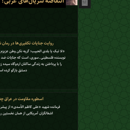
ردند
رزمنده‌ای که مبارز میدان 
روایت جنایات تکفیری‌ها در رمان
«لا تبک یا بلدی الحبیب؛ گریه نکن وطن عزیز
نویسنده فلسطینی ـ سوری، است که جنایات ضد ا
را با پرداختن به زندگی ساکنان اردوگاه سیده ز
دمشق بازگو کرده ا
اسطوره مقاومت در عراق چه
فرمانده شهید «علی کاظم الأسدی» از پیشروان
اشغالگران آمریکایی از همان نخستین رو