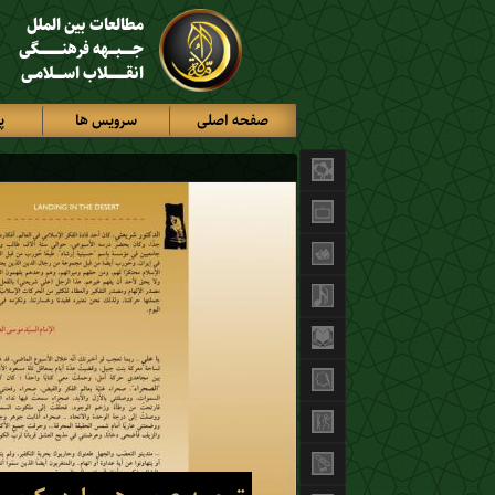
مطالعات بین الملل
جـــــبـــهه فرهنــــــــــگی
انقــــــــلاب اســــلامـی
صفحه اصلی
سرویس ها
پ