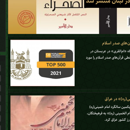
ر لبنان منتشر شد
ن‌های صدر اسلام
 «ام‌القری» در عربستان در
ی قرآن‌های صدر اسلام را مورد
ی(ره)» در عراق
یکمین سالگرد امام خمینی(ره)
تاب «عصر الامام الخمینی (ره)» به فرهیختگان،
ز کشور عراق کرد.