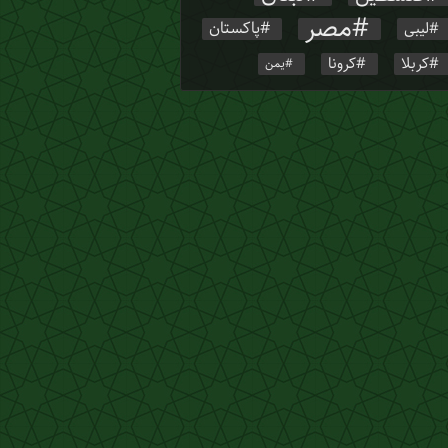
مصر
پاکستان
لیبی
کربلا
کرونا
یمن