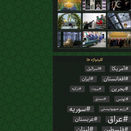
کلیدواژه ها
آمریکا
اسرائیل
افغانستان
ایران
بحرین
ترکیه
بیروت
تونس
دمشق
سوریه
رژیم صهیونیستی
عراق
عربستان
لبنان
فلسطین